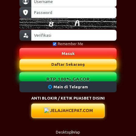
Remember Me
Masuk
Daftar Sekarang
RTP 100% GACOR
Main di Telegram
ANTI BLOKIR / KETIK PUASBET DISINI
JELAJAHCEPAT.COM
Desktop
Wap