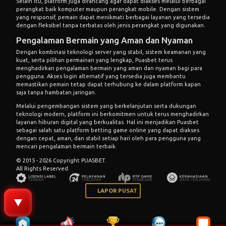
memastikan pemain tetap dapat terhubung ke dalam platform kapan
saja tanpa hambatan jaringan.
Melalui pengembangan sistem yang berkelanjutan serta dukungan
teknologi modern, platform ini berkomitmen untuk terus menghadirkan
layanan hiburan digital yang berkualitas. Hal ini menjadikan Puasbet
sebagai salah satu platform betting game online yang dapat diakses
dengan cepat, aman, dan stabil setiap hari oleh para pengguna yang
mencari pengalaman bermain terbaik.
© 2015 - 2026 Copyright PUASBET.
All Rights Reserved.
LAPOR PUSAT