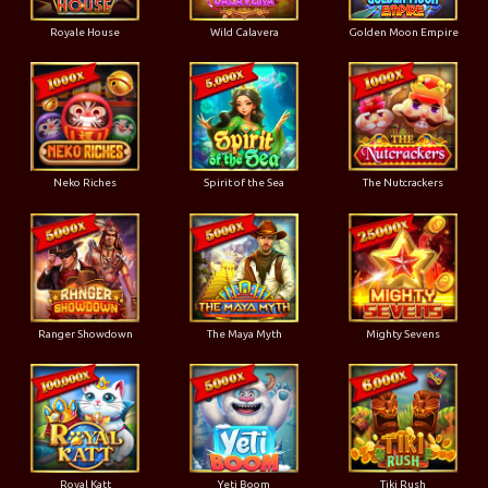
Royale House
Wild Calavera
Golden Moon Empire
Neko Riches
Spirit of the Sea
The Nutcrackers
Ranger Showdown
The Maya Myth
Mighty Sevens
Royal Katt
Yeti Boom
Tiki Rush