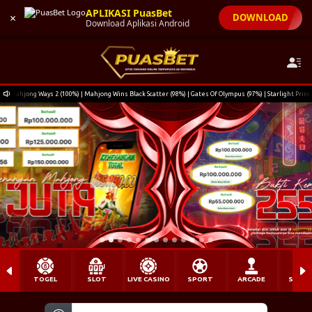
APLIKASI PuasBet
×
DOWNLOAD
Download Aplikasi Android
ys 2 (100%) | Mahjong Wins Black Scatter (98%) | Gates Of Olympus (97%) | Starlight Princess (96%) 
TOGEL
SLOT
LIVE CASINO
SPORT
ARCADE
SABU