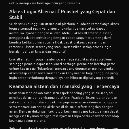
tertentu. Sistem server yang stabil memastikan setiap proses login
berjalan dengan lancar dan responsif.
Link alternatif ini juga membantu menjaga stabilitas akses platform
sehingga pemain dapat menikmati berbagai permainan betting game
online kapan saja. Teknologi jaringan yang digunakan memungkinkan
akses tetap cepat serta memberikan kenyamanan bagi pengguna yang
ingin tetap terhubung dengan layanan hiburan digital yang tersedia.
Keamanan Sistem dan Transaksi yang Terpercaya
Keamanan merupakan salah satu aspek penting yang selalu menjadi
prioritas dalam pengembangan platform Puasbet. Sistem perlindungan
data modern digunakan untuk menjaga keamanan informasi pengguna
serta memastikan setiap aktivitas di dalam platform berjalan dengan
aman. Dengan dukungan teknologi keamanan yang kuat, pemain dapat
mengakses layanan dengan rasa nyaman tanpa perlu khawatir terhadap
keamanan akun mereka.
Selain itu, sistem transaksi yang tersedia juga dirancang dengan proses
yang transparan dan terpercaya. Setiap aktivitas yang dilakukan oleh
pengguna diproses melalui sistem yang stabil sehingga memberikan
pengalaman penggunaan yang lebih profesional serta mendukung
kenyamanan pemain dalam mengakses layanan betting game online
setiap hari.
Pilihan Betting Game Online yang Lengkap
Melalui
platform Puasbet resmi
, pengguna dapat menemukan berbagai
pilihan permainan betting game online yang dirancang dengan