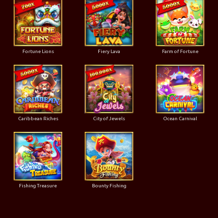
Fortune Lions
Fiery Lava
Farm of Fortune
Caribbean Riches
City of Jewels
Ocean Carnival
Fishing Treasure
Bounty Fishing