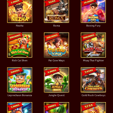
Nezha
Roma
Boxing Fury
Rich Cai Shen
Pai Gow Ways
Muay Thai Fighter
Leprechaun Bonanza
Jungle Quest
Gold Rush Cowboys