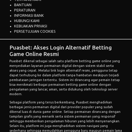
Puasbet: Akses Login Alternatif Betting
Game Online Resmi
Puasbet
dikenal sebagai salah satu platform betting game online yang
menyediakan layanan permainan digital dengan sistem stabil serta
akses yang cepat. Melalui link login alternatif resmi, pengguna tetap
dapat terhubung ke dalam platform tanpa hambatan meskipun terjadi
pembatasan jaringan tertentu. Sistem ini dirancang agar pemain tetap
bisa menikmati berbagai permainan betting game online dengan
pengalaman yang lancar, aman, serta didukung oleh teknologi server
modern.
Sebagai platform yang terus berkembang, Puasbet menghadirkan
berbagai jenis permainan digital dari provider populer yang sudah
dikenal luas di dunia game online. Setiap permainan dirancang dengan
tampilan grafis yang menarik serta sistem permainan yang responsif
sehingga memberikan pengalaman hiburan yang lebih menyenangkan.
Selain itu, platform ini juga menghadirkan sistem navigasi yang
sederhana sehingga memudahkan pengguna baru maupun pemain lama
untuk mengakses berbagai fitur yang tersedia.
Akses Login Alternatif Puasbet yang Cepat dan
Stabil
Salah satu keunggulan utama dari platform ini adalah tersedianya akses
login alternatif resmi yang memungkinkan pemain tetap dapat
membuka layanan dengan mudah. Melalui
akses alternatif Puasbet
,
pengguna dapat terhubung dengan cepat tanpa harus mengalami
kendala ketika domain utama tidak dapat diakses pada jaringan