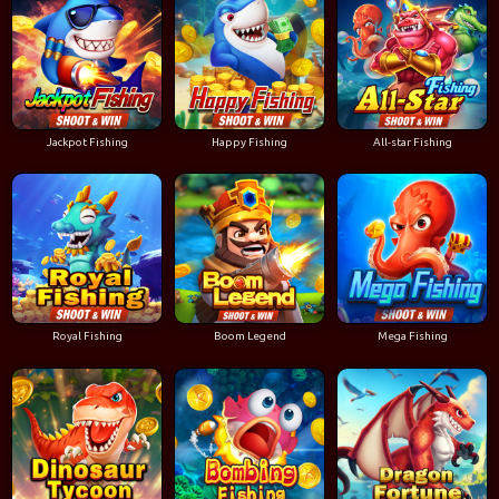
Jackpot Fishing
Happy Fishing
All-star Fishing
Royal Fishing
Boom Legend
Mega Fishing