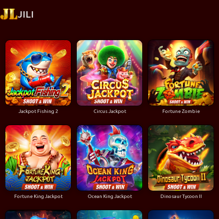
JILI
Jackpot Fishing 2
Circus Jackpot
Fortune Zombie
Fortune King Jackpot
Ocean King Jackpot
Dinosaur Tycoon II