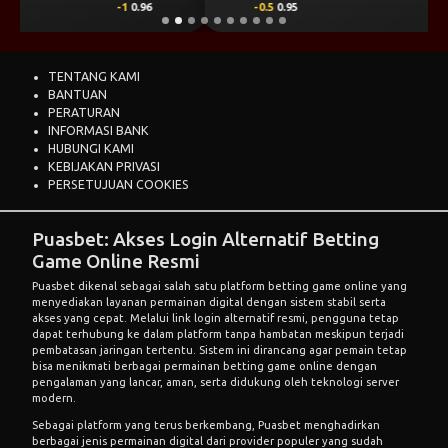
-0.5
0.95
0.5
0.87
TENTANG KAMI
BANTUAN
PERATURAN
INFORMASI BANK
HUBUNGI KAMI
KEBIJAKAN PRIVASI
PERSETUJUAN COOKIES
Puasbet: Akses Login Alternatif Betting
Game Online Resmi
Puasbet
dikenal sebagai salah satu platform betting game online yang
menyediakan layanan permainan digital dengan sistem stabil serta
akses yang cepat. Melalui link login alternatif resmi, pengguna tetap
dapat terhubung ke dalam platform tanpa hambatan meskipun terjadi
pembatasan jaringan tertentu. Sistem ini dirancang agar pemain tetap
bisa menikmati berbagai permainan betting game online dengan
pengalaman yang lancar, aman, serta didukung oleh teknologi server
modern.
Sebagai platform yang terus berkembang, Puasbet menghadirkan
berbagai jenis permainan digital dari provider populer yang sudah