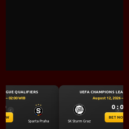
UEFA CHAMPIONS LEAGUE QUALIFIERS
August 12, 2026 — 01:30 WIB
0 : 0
Previous
Next
BET NOW
SK Sturm Graz
Fenerbahce