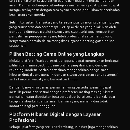
serta memastikan setiap aktivitas di dalam platform berjalan dengan
aman. Dengan dukungan teknologi keamanan yang kuat, pemain dapat
mengakses layanan dengan rasa nyaman tanpa perlu khawatir terhadap
keamanan akun mereka.
Selain itu, sistem transaksi yang tersedia juga dirancang dengan proses
yang transparan dan terpercaya. Setiap aktivitas yang dilakukan oleh
pengguna diproses melalui sistem yang stabil sehingga memberikan
pengalaman penggunaan yang lebih profesional serta mendukung
kenyamanan pemain dalam mengakses layanan betting game online
setiap hari.
Pilihan Betting Game Online yang Lengkap
Melalui
platform Puasbet resmi
, pengguna dapat menemukan berbagai
pilihan permainan betting game online yang dirancang dengan
teknologi modern. Setiap permainan menghadirkan pengalaman
hiburan digital yang menarik dengan sistem permainan yang responsif
serta tampilan visual yang berkualitas tinggi.
Dengan banyaknya variasi permainan yang tersedia, pemain dapat
memilih permainan sesuai dengan preferensi masing-masing. Sistem
permainan yang disediakan juga terus diperbarui secara berkala agar
tetap memberikan pengalaman bermain yang menarik dan tidak
monoton bagi para pengguna.
Platform Hiburan Digital dengan Layanan
Profesional
Sebagai platform yang terus berkembang, Puasbet juga menghadirkan