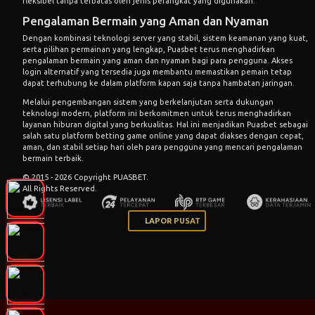
fleksibel tanpa terbatas oleh jenis perangkat yang digunakan.
Pengalaman Bermain yang Aman dan Nyaman
Dengan kombinasi teknologi server yang stabil, sistem keamanan yang kuat,
serta pilihan permainan yang lengkap, Puasbet terus menghadirkan
pengalaman bermain yang aman dan nyaman bagi para pengguna. Akses
login alternatif yang tersedia juga membantu memastikan pemain tetap
dapat terhubung ke dalam platform kapan saja tanpa hambatan jaringan.
Melalui pengembangan sistem yang berkelanjutan serta dukungan
teknologi modern, platform ini berkomitmen untuk terus menghadirkan
layanan hiburan digital yang berkualitas. Hal ini menjadikan Puasbet sebagai
salah satu platform betting game online yang dapat diakses dengan cepat,
aman, dan stabil setiap hari oleh para pengguna yang mencari pengalaman
bermain terbaik.
© 2015 - 2026 Copyright PUASBET.
All Rights Reserved.
LAPOR PUSAT