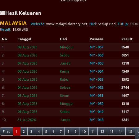
Hasil Keluaran
MALAYSIA
Website:
www.malaysialottery.net
, Hari:
Setiap Hari
, Tutup:
18:30
Result:
19:00 WIB
No
Tanggal
Hari
Pasaran
Result
1
09 Aug 2026
Minggu
MY - 057
8548
2
08 Aug 2026
Sabtu
MY - 056
6851
3
07 Aug 2026
Jumat
MY - 055
7218
4
06 Aug 2026
Kamis
MY - 054
4549
5
05 Aug 2026
Rabu
MY - 053
1592
6
04 Aug 2026
Selasa
MY - 052
3744
7
03 Aug 2026
Senin
MY - 051
4697
8
02 Aug 2026
Minggu
MY - 050
1318
9
01 Aug 2026
Sabtu
MY - 049
7417
10
31 Jul 2026
Jumat
MY - 048
6241
First
1
2
3
4
5
6
7
8
9
10
11
12
13
14
15
(