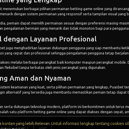
t menemukan berbagai pilihan permainan betting game online yang dirancan
enarik dengan sistem permainan yang responsif serta tampilan visual yang ber
dia, pemain dapat memilih permainan sesuai dengan preferensi masing-masing
kan pengalaman bermain yang menarik dan tidak monoton bagi para pengguna
l dengan Layanan Profesional
sbet juga menghadirkan layanan dukungan pengguna yang siap membantu keti
usi yang cepat dan profesional sehingga pengalaman pengguna tetap berjalan
 diakses melalui berbagai perangkat baik komputer maupun perangkat mobile.
n fleksibel tanpa terbatas oleh jenis perangkat yang digunakan.
ang Aman dan Nyaman
, sistem keamanan yang kuat, serta pilihan permainan yang lengkap, Puasbet
gin alternatif yang tersedia juga membantu memastikan pemain tetap dapat 
n serta dukungan teknologi modern, platform ini berkomitmen untuk terus me
 salah satu platform betting game online yang dapat diakses dengan cepat, am
 konten yang lebih Relevan. Untuk informasi lengkap tentang cookies sil
served.
MOBILE
WAP