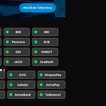
Mainkan Sekarang
Maybank
Mestika
UOB
BluBCA