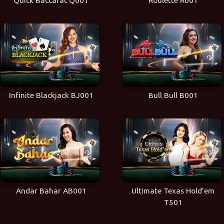
Quick Baccarat Q001
Roulette R001
Infinite Blackjack BJ001
Bull Bull B001
Andar Bahar AB001
Ultimate Texas Hold'em
T501