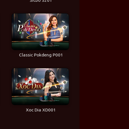
Sicbo S201
Classic Pokdeng P001
Xoc Dia XD001