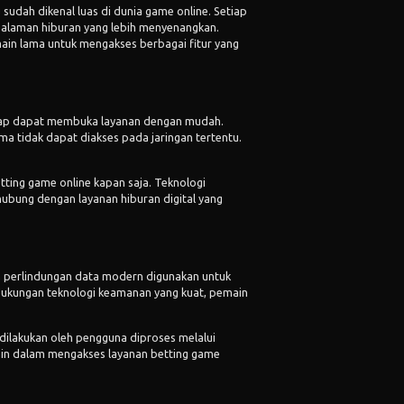
sudah dikenal luas di dunia game online. Setiap
galaman hiburan yang lebih menyenangkan.
ain lama untuk mengakses berbagai fitur yang
tetap dapat membuka layanan dengan mudah.
a tidak dapat diakses pada jaringan tertentu.
tting game online kapan saja. Teknologi
ubung dengan layanan hiburan digital yang
m perlindungan data modern digunakan untuk
dukungan teknologi keamanan yang kuat, pemain
g dilakukan oleh pengguna diproses melalui
in dalam mengakses layanan betting game