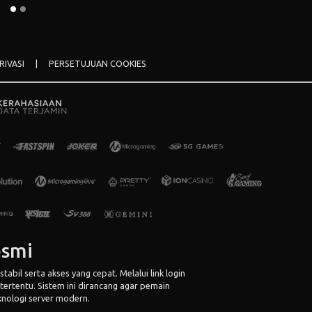
RIVASI
|
PERSETUJUAN COOKIES
esmi
bil serta akses yang cepat. Melalui link login
ertentu. Sistem ini dirancang agar pemain
knologi server modern.