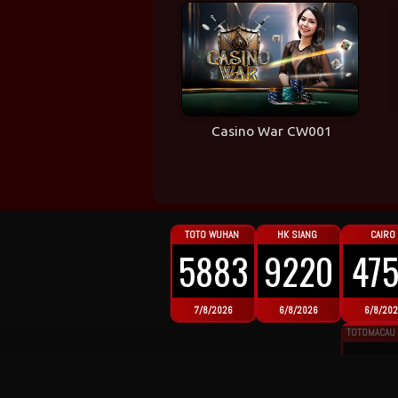
Casino War CW001
TOTO WUHAN
HK SIANG
CAIRO
5883
9220
47
7/8/2026
6/8/2026
6/8/20
TOTOMACAU
65