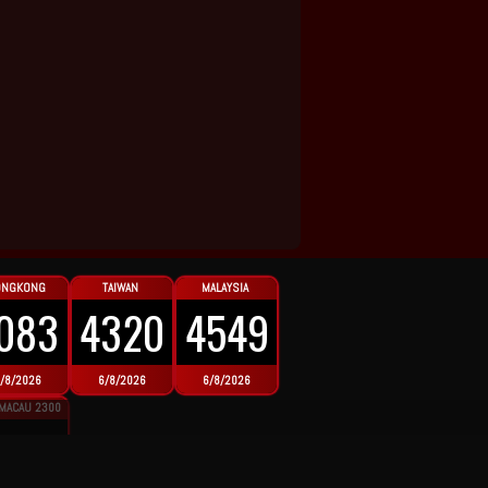
ONGKONG
TAIWAN
MALAYSIA
083
4320
4549
/8/2026
6/8/2026
6/8/2026
MACAU 2300
391