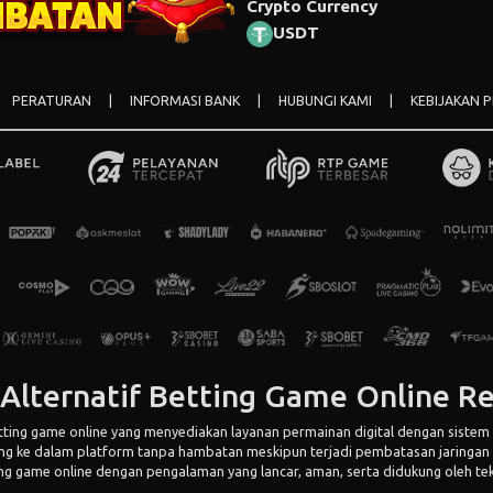
USDT
PERATURAN
|
INFORMASI BANK
|
HUBUNGI KAMI
|
KEBIJAKAN P
 Alternatif Betting Game Online R
ting game online yang menyediakan layanan permainan digital dengan sistem sta
ung ke dalam platform tanpa hambatan meskipun terjadi pembatasan jaringan t
ng game online dengan pengalaman yang lancar, aman, serta didukung oleh te