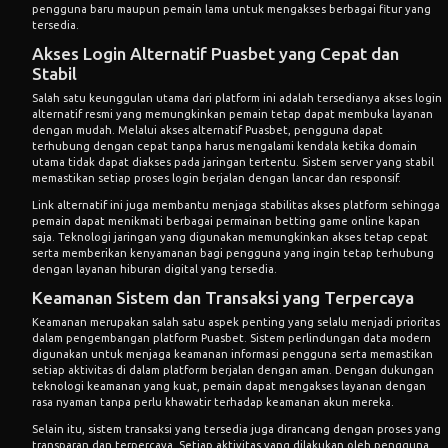
pengguna baru maupun pemain lama untuk mengakses berbagai fitur yang
tersedia.
Akses Login Alternatif Puasbet yang Cepat dan
Stabil
Salah satu keunggulan utama dari platform ini adalah tersedianya akses login
alternatif resmi yang memungkinkan pemain tetap dapat membuka layanan
dengan mudah. Melalui
akses alternatif Puasbet
, pengguna dapat
terhubung dengan cepat tanpa harus mengalami kendala ketika domain
utama tidak dapat diakses pada jaringan tertentu. Sistem server yang stabil
memastikan setiap proses login berjalan dengan lancar dan responsif.
Link alternatif ini juga membantu menjaga stabilitas akses platform sehingga
pemain dapat menikmati berbagai permainan betting game online kapan
saja. Teknologi jaringan yang digunakan memungkinkan akses tetap cepat
serta memberikan kenyamanan bagi pengguna yang ingin tetap terhubung
dengan layanan hiburan digital yang tersedia.
Keamanan Sistem dan Transaksi yang Terpercaya
Keamanan merupakan salah satu aspek penting yang selalu menjadi prioritas
dalam pengembangan platform Puasbet. Sistem perlindungan data modern
digunakan untuk menjaga keamanan informasi pengguna serta memastikan
setiap aktivitas di dalam platform berjalan dengan aman. Dengan dukungan
teknologi keamanan yang kuat, pemain dapat mengakses layanan dengan
rasa nyaman tanpa perlu khawatir terhadap keamanan akun mereka.
Selain itu, sistem transaksi yang tersedia juga dirancang dengan proses yang
transparan dan terpercaya. Setiap aktivitas yang dilakukan oleh pengguna