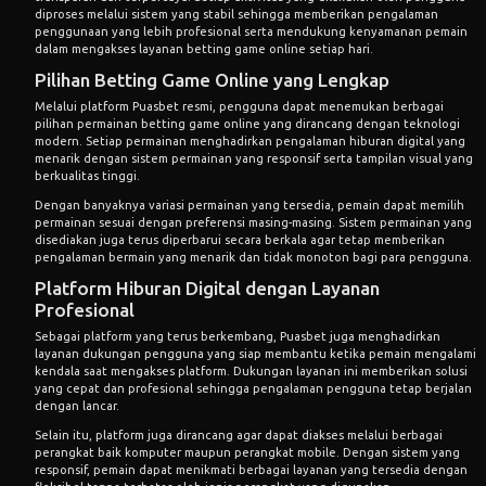
diproses melalui sistem yang stabil sehingga memberikan pengalaman
penggunaan yang lebih profesional serta mendukung kenyamanan pemain
dalam mengakses layanan betting game online setiap hari.
Pilihan Betting Game Online yang Lengkap
Melalui
platform Puasbet resmi
, pengguna dapat menemukan berbagai
pilihan permainan betting game online yang dirancang dengan teknologi
modern. Setiap permainan menghadirkan pengalaman hiburan digital yang
menarik dengan sistem permainan yang responsif serta tampilan visual yang
berkualitas tinggi.
Dengan banyaknya variasi permainan yang tersedia, pemain dapat memilih
permainan sesuai dengan preferensi masing-masing. Sistem permainan yang
disediakan juga terus diperbarui secara berkala agar tetap memberikan
pengalaman bermain yang menarik dan tidak monoton bagi para pengguna.
Platform Hiburan Digital dengan Layanan
Profesional
Sebagai platform yang terus berkembang, Puasbet juga menghadirkan
layanan dukungan pengguna yang siap membantu ketika pemain mengalami
kendala saat mengakses platform. Dukungan layanan ini memberikan solusi
yang cepat dan profesional sehingga pengalaman pengguna tetap berjalan
dengan lancar.
Selain itu, platform juga dirancang agar dapat diakses melalui berbagai
perangkat baik komputer maupun perangkat mobile. Dengan sistem yang
responsif, pemain dapat menikmati berbagai layanan yang tersedia dengan