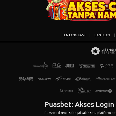
TENTANG KAMI
|
BANTUAN
|
Puasbet: Akses Login
Puasbet
dikenal sebagai salah satu platform bet