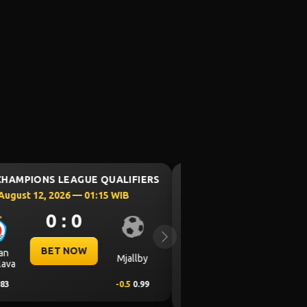
/8/2026
OTBALL F24 ELITE CLUB FRIENDLY
August 7, 2026 — 18:15 WIB
0 : 1
Next
BET NOW
Leipzig
e-Inter Milan
0
0.73
0.00
0.95