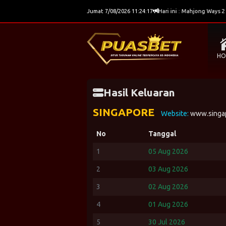
Jumat 7/08/2026 11:24:18
Game GACOR Hari ini : Mahjong Ways 2 (100%) |
HO
Hasil Keluaran
SINGAPORE
Website:
www.singa
No
Tanggal
1
05 Aug 2026
2
03 Aug 2026
3
02 Aug 2026
4
01 Aug 2026
5
30 Jul 2026