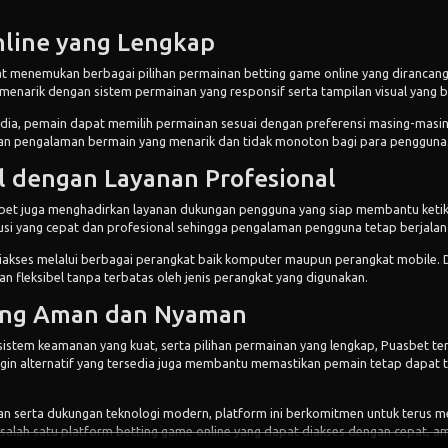
nline yang Lengkap
t menemukan berbagai pilihan permainan betting game online yang dirancan
enarik dengan sistem permainan yang responsif serta tampilan visual yang ber
dia, pemain dapat memilih permainan sesuai dengan preferensi masing-masing
kan pengalaman bermain yang menarik dan tidak monoton bagi para pengguna
l dengan Layanan Profesional
sbet juga menghadirkan layanan dukungan pengguna yang siap membantu keti
usi yang cepat dan profesional sehingga pengalaman pengguna tetap berjalan
 diakses melalui berbagai perangkat baik komputer maupun perangkat mobile.
n fleksibel tanpa terbatas oleh jenis perangkat yang digunakan.
ang Aman dan Nyaman
, sistem keamanan yang kuat, serta pilihan permainan yang lengkap, Puasbet
gin alternatif yang tersedia juga membantu memastikan pemain tetap dapat 
n serta dukungan teknologi modern, platform ini berkomitmen untuk terus me
 salah satu platform betting game online yang dapat diakses dengan cepat, am