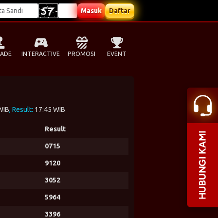
Masuk
Daftar
 (96%) | Mahjong Ways 1 (95%) | PELAYANAN SUPER FAST RESPON ONLINE 24 JAM LIVEC
ADE
INTERACTIVE
PROMOSI
EVENT
WIB
, Result:
17:45 WIB
Result
0715
9120
3052
5964
3396