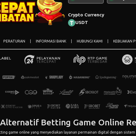
Crypto Currency
USDT
PERATURAN
|
INFORMASI BANK
|
HUBUNGI KAMI
|
KEBIJAKAN P
 Alternatif Betting Game Online R
ting game online yang menyediakan layanan permainan digital dengan sistem sta