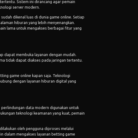
ertentu. Sistem ini dirancang agar pemain
knologi server modern.
sudah dikenal luas di dunia game online. Setiap
galaman hiburan yang lebih menyenangkan.
ain lama untuk mengakses berbagai fitur yang
tetap dapat membuka layanan dengan mudah.
a tidak dapat diakses pada jaringan tertentu.
tting game online kapan saja. Teknologi
ubung dengan layanan hiburan digital yang
m perlindungan data modern digunakan untuk
dukungan teknologi keamanan yang kuat, pemain
g dilakukan oleh pengguna diproses melalui
in dalam mengakses layanan betting game