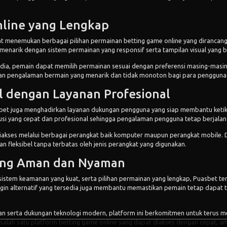
nline yang Lengkap
t menemukan berbagai pilihan permainan betting game online yang dirancan
enarik dengan sistem permainan yang responsif serta tampilan visual yang ber
dia, pemain dapat memilih permainan sesuai dengan preferensi masing-masing
kan pengalaman bermain yang menarik dan tidak monoton bagi para pengguna
l dengan Layanan Profesional
sbet juga menghadirkan layanan dukungan pengguna yang siap membantu keti
usi yang cepat dan profesional sehingga pengalaman pengguna tetap berjalan
 diakses melalui berbagai perangkat baik komputer maupun perangkat mobile.
n fleksibel tanpa terbatas oleh jenis perangkat yang digunakan.
ang Aman dan Nyaman
, sistem keamanan yang kuat, serta pilihan permainan yang lengkap, Puasbet
gin alternatif yang tersedia juga membantu memastikan pemain tetap dapat 
n serta dukungan teknologi modern, platform ini berkomitmen untuk terus me
 salah satu platform betting game online yang dapat diakses dengan cepat, am