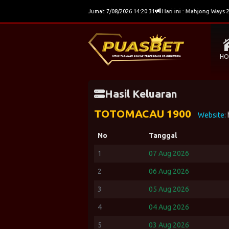
Game GACOR Hari ini : Mahjong Ways 2 (100%) |
Jumat 7/08/2026 14:20:32
HO
Hasil Keluaran
TOTOMACAU 1900
Website:
No
Tanggal
1
07 Aug 2026
2
06 Aug 2026
3
05 Aug 2026
4
04 Aug 2026
5
03 Aug 2026