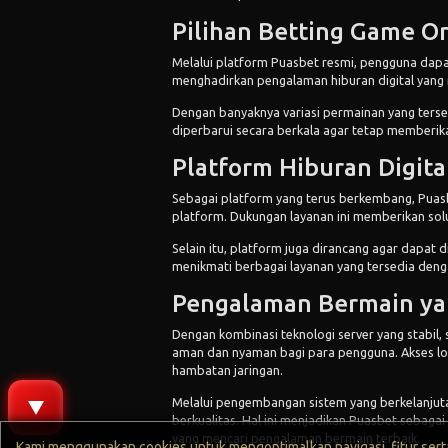
Pilihan Betting Game O
Melalui
platform Puasbet resmi
, pengguna dapa
menghadirkan pengalaman hiburan digital yang m
Dengan banyaknya variasi permainan yang terse
diperbarui secara berkala agar tetap memberi
Platform Hiburan Digita
Sebagai platform yang terus berkembang, Pua
platform. Dukungan layanan ini memberikan sol
Selain itu, platform juga dirancang agar dapat
menikmati berbagai layanan yang tersedia denga
Pengalaman Bermain y
Dengan kombinasi teknologi server yang stabil
aman dan nyaman bagi para pengguna. Akses lo
hambatan jaringan.
Melalui pengembangan sistem yang berkelanjuta
berkualitas. Hal ini menjadikan Puasbet sebagai
yang mencari pengalaman bermain terbaik.
Kami menggunakan cookies untuk mengoptimalkan navigasi, fitur serta