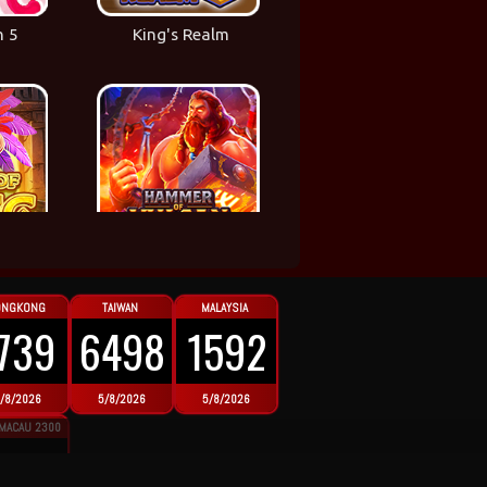
h 5
King's Realm
ztec
Hammer of Vulcan
ONGKONG
TAIWAN
MALAYSIA
739
6498
1592
/8/2026
5/8/2026
5/8/2026
MACAU 2300
148