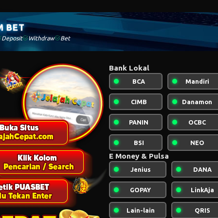
M BET
Deposit
Withdraw
Bet
Bank Lokal
DBS
NOBU
 of Gold Miner
G Kong
Master of Gol
Sinarmas
Mega
2
Superbank
E Money & Pulsa
Axiata
ypto Verse
Thriller Town
DJ Seal