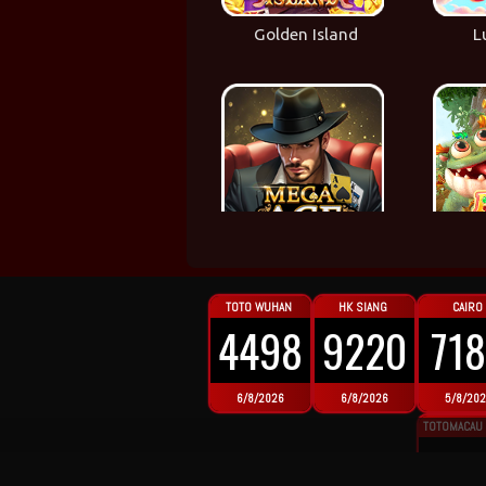
Golden Island
L
Mega Ace
P
TOTO WUHAN
HK SIANG
CAIRO
4498
9220
71
6/8/2026
6/8/2026
5/8/20
TOTOMACAU
21