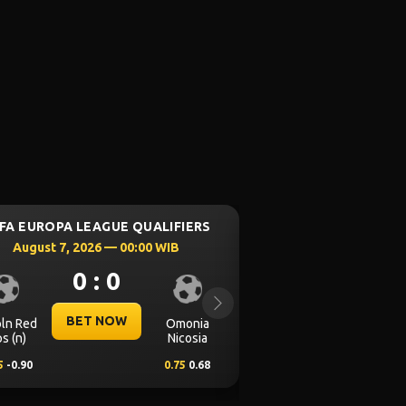
ypt
Give Me Fire
/8/2026
urns
Golden Rhino
FA EUROPA LEAGUE QUALIFIERS
August 7, 2026 — 00:00 WIB
0 : 0
Next
BET NOW
Hradec
Besiktas
alove
25
-0.81
0.25
0.63
rses
God of Fortune