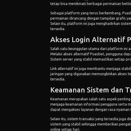
tetap bisa menikmati berbagai permainan betti
Sebagai platform yang terus berkembang, Puasbe
permainan dirancang dengan tampilan grafis y
Selain itu, platform ini juga menghadirkan si
tersedia.
Akses Login Alternatif 
Salah satu keunggulan utama dari platform ini
Melalui
akses alternatif Puasbet
, pengguna dapa
Sistem server yang stabil memastikan setiap pro
Link alternatif ini juga membantu menjaga stab
jaringan yang digunakan memungkinkan akses te
tersedia.
Keamanan Sistem dan Tr
Keamanan merupakan salah satu aspek penting 
menjaga keamanan informasi pengguna serta me
dapat mengakses layanan dengan rasa nyaman 
Selain itu, sistem transaksi yang tersedia juga
sistem yang stabil sehingga memberikan peng
online setiap hari.