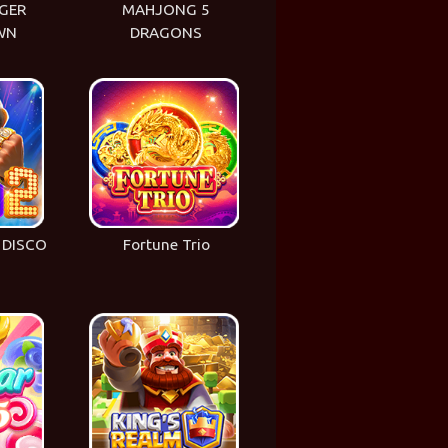
GER
MAHJONG 5
WN
DRAGONS
DISCO
Fortune Trio