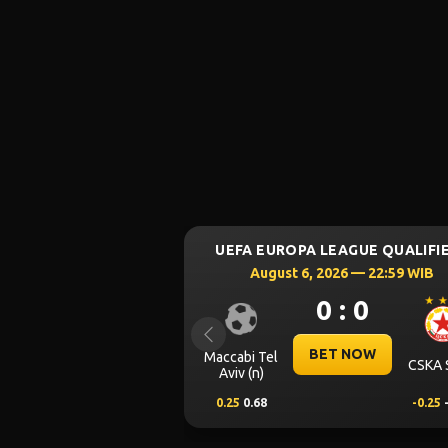
Throne of Poseidon
Batt
6/8/20
Gems Miner
Op
UEFA EUROPA LEAGUE QUALIFI
August 6, 2026 — 22:00 WIB
0 : 0
Previous
BET NOW
C
KuPS
Univers
Crai
-0.25
-0.98
0.25
Fiery Boxing
Su