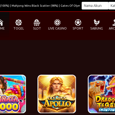
ahjong Wins Black Scatter (98%) | Gates Of Olympus (97%) | Starlight Princess (
ME
TOGEL
SLOT
LIVE CASINO
SPORT
SABUNG
ARC