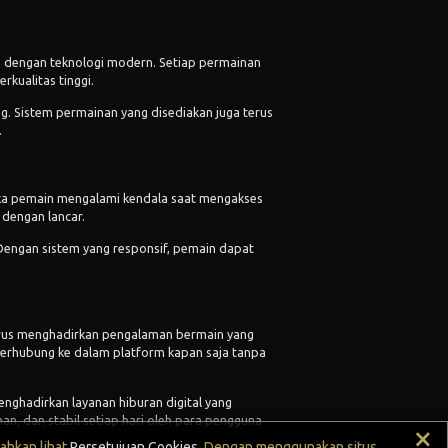
g dengan teknologi modern. Setiap permainan
kualitas tinggi.
. Sistem permainan yang disediakan juga terus
.
ka pemain mengalami kendala saat mengakses
 dengan lancar.
 Dengan sistem yang responsif, pemain dapat
 terus menghadirkan pengalaman bermain yang
terhubung ke dalam platform kapan saja tanpa
nghadirkan layanan hiburan digital yang
an, dan stabil setiap hari oleh para pengguna
×
ahkan lihat
Persetujuan Cookies
. Dengan menggunakan situs