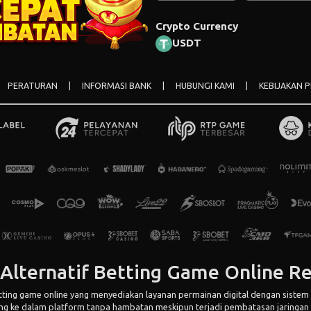
Crypto Currency
USDT
PERATURAN
|
INFORMASI BANK
|
HUBUNGI KAMI
|
KEBIJAKAN P
e Big Blue
 Alternatif Betting Game Online R
ting game online yang menyediakan layanan permainan digital dengan sistem sta
ung ke dalam platform tanpa hambatan meskipun terjadi pembatasan jaringan t